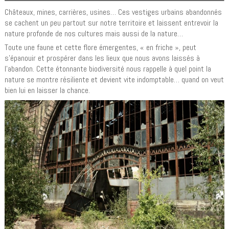
Châteaux, mines, carrières, usines… Ces vestiges urbains abandonnés
se cachent un peu partout sur notre territoire et laissent entrevoir la
nature profonde de nos cultures mais aussi de la nature…
Toute une faune et cette flore émergentes, « en friche », peut
s’épanouir et prospérer dans les lieux que nous avons laissés à
l’abandon. Cette étonnante biodiversité nous rappelle à quel point la
nature se montre résiliente et devient vite indomptable… quand on veut
bien lui en laisser la chance.