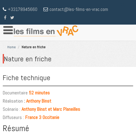
+33178945660
contact@les-films-en-vrac.com
Home
/
Nature en friche
Nature en friche
Fiche technique
Documentaire
52 minutes
Réalisation
:
Anthony Binst
Scénario :
Anthony Binst et Marc Planeilles
Diffuseurs :
France 3 Occitanie
Résumé