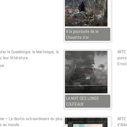
A la poursuite de la
Chouette d’or
er la Guadeloupe, la Martinique, la
ARTE 
leur littérature.
puiss
Ernst
ue.
LA NUIT DES LONGS
COUTEAUX
ne – Le destin extraordinaire du plus
ARTE 
ns au monde
d’Ald