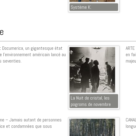
Système K.
re
et Documerica, un gigantesque état
ARTE 
e l’environnement américain lancé au
en fa
s seventies.
majeu
La Nuit de cristal, les
pogroms de novembre
ine – Jamais autant de personnes
CANAL
stice et condamnées que sous
longu