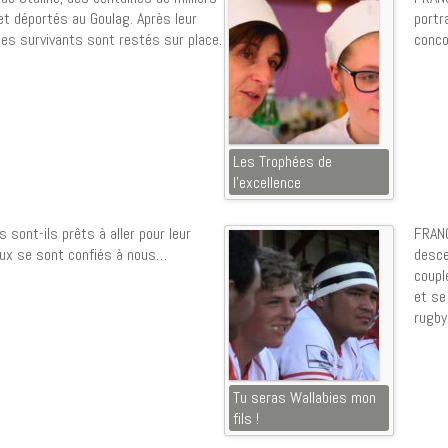
et déportés au Goulag. Après leur
portr
 les survivants sont restés sur place.
conco
Les Trophées de
l’excellence
 sont-ils prêts à aller pour leur
FRANC
eux se sont confiés à nous…
desce
coupl
et se
rugby
Tu seras Wallabies mon
fils !