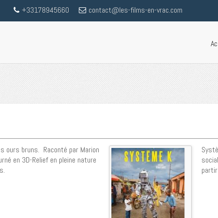
+33178945660
contact@les-films-en-vrac.com
Ac
s ours bruns. Raconté par Marion
Syst
ourné en 3D-Relief en pleine nature
socia
s.
partir