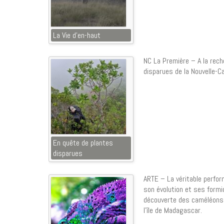
La Vie d’en-haut
NC La Première – A la rec
disparues de la Nouvelle-Ca
En quête de plantes
disparues
ARTE – La véritable perfor
son évolution et ses formid
découverte des caméléons 
l’île de Madagascar.