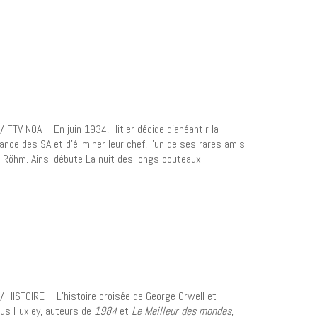
/ FTV NOA – En juin 1934, Hitler décide d’anéantir la
ance des SA et d’éliminer leur chef, l’un de ses rares amis:
 Röhm. Ainsi débute La nuit des longs couteaux.
/ HISTOIRE – L’histoire croisée de George Orwell et
ous Huxley, auteurs de
1984
et
Le Meilleur des mondes
,