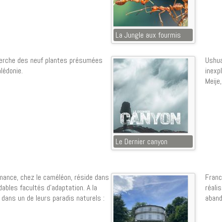
La Jungle aux fourmis
herche des neuf plantes présumées
Ushua
lédonie.
inexp
Meije
Le Dernier canyon
mance, chez le caméléon, réside dans
Franc
ables facultés d’adaptation. A la
réali
dans un de leurs paradis naturels :
aband