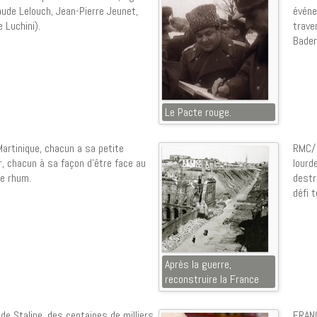
aude Lelouch, Jean-Pierre Jeunet,
événe
 Luchini).
trave
Baden
Le Pacte rouge.
artinique, chacun a sa petite
RMC/ 
r, chacun à sa façon d’être face au
lourd
de rhum.
destr
défi 
Après la guerre,
reconstruire la France
e Staline, des centaines de milliers
FRAN