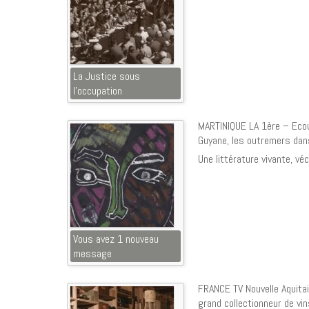
La Justice sous
l’occupation
MARTINIQUE LA 1ère – Ecout
Guyane, les outremers dans 
Une littérature vivante, véc
Vous avez 1 nouveau
message
FRANCE TV Nouvelle Aquitai
grand collectionneur de vi