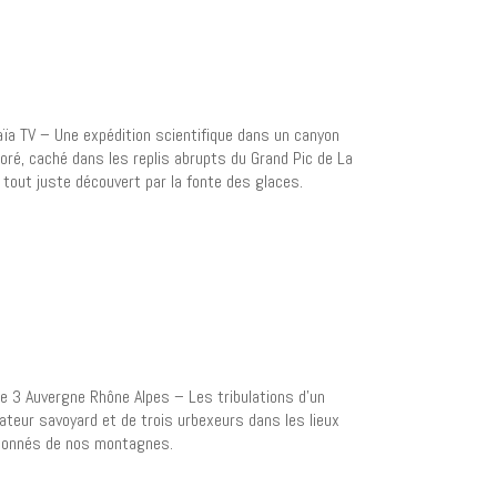
ïa TV – Une expédition scientifique dans un canyon
loré, caché dans les replis abrupts du Grand Pic de La
, tout juste découvert par la fonte des glaces.
e 3 Auvergne Rhône Alpes – Les tribulations d’un
sateur savoyard et de trois urbexeurs dans les lieux
onnés de nos montagnes.