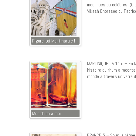
inconnues ou célèbres, (Cl
Vikash Dhorasoo ou Fabrice
Figure-toi Montmartre !
MARTINIQUE LA 1ère – En M
histoire du rhum à raconte
monde à travers un verre 
Mon rhum à moi
FRANCE 5 – Sous le règne d