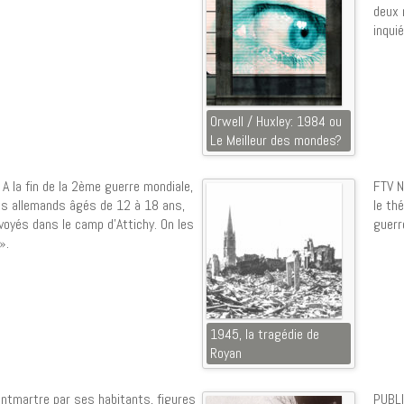
deux 
inqui
Orwell / Huxley: 1984 ou
Le Meilleur des mondes?
 la fin de la 2ème guerre mondiale,
FTV N
s allemands âgés de 12 à 18 ans,
le th
nvoyés dans le camp d’Attichy. On les
guerr
».
1945, la tragédie de
Royan
ntmartre par ses habitants, figures
PUBLI