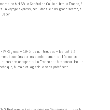
ments de Mai 68, le Général de Gaulle quitte la France, à
rs un voyage express, tenu dans le plus grand secret, à
-Baden.
FTV Régions – 1945. De nombreuses villes ont été
ement touchées par les bombardements alliés ou les
uctions des occupants. La France est à reconstruire. Un
technique, humain et logistique sans précédent.
CE 3 Bretagne –
Les trophées de l’excellence
brosse le