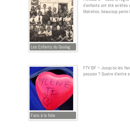
d’enfants ont été arrêtés 
libération, beaucoup parmi
Les Enfants du Goulag
FTV IDF – Jusqu’où les fans
passion ? Quatre d’entre 
Fans à la folie