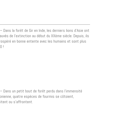
– Dans la forêt de Gir en Inde, les derniers lions d’Asie ont
auvés de l’extinction au début du XXème siècle. Depuis, ils
rospéré en bonne entente avec les humains et sont plus
0 !
– Dans un petit bout de forêt perdu dans l’immensité
nienne, quatre espèces de fourmis se côtoient,
itent ou s’affrontent.