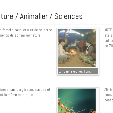
ture / Animalier / Sciences
e femelle bouquetin et de sa harde
ARTE 
ments de son milieu naturel
été s
ont p
de 70
En paix avec les lions
énées, une bergère audacieuse et
ARTE 
ent la même montagne.
amazo
cohab