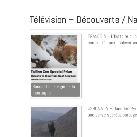
Télévision – Découverte / Na
FRANCE 5 – L’histoire d’un
confrontée aux bouleverse
Bouquetin, la vigie de la
montagne
USHUAIA TV – Dans les Pyr
une ourse secrète partag