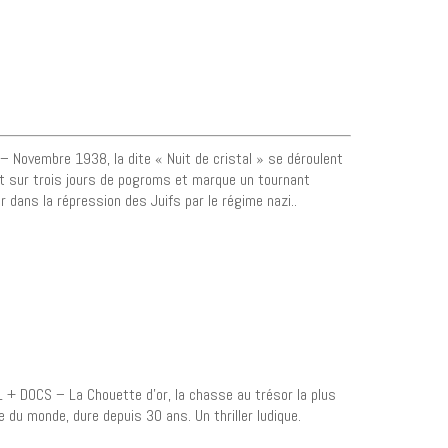
– Novembre 1938, la dite « Nuit de cristal » se déroulent
it sur trois jours de pogroms et marque un tournant
r dans la répression des Juifs par le régime nazi..
 + DOCS – La Chouette d’or, la chasse au trésor la plus
e du monde, dure depuis 30 ans. Un thriller ludique.