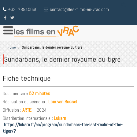
+33178945660
contact@les-films-en-vrac.com
Home
/
Sundarbans, le dernier royaume du tigre
Sundarbans, le dernier royaume du tigre
Fiche technique
Documentaire
52 minutes
Réalisation et scénario :
Loïc
van Russel
Diffusion :
ARTE
– 2024
Distribution internationale
:
Lukarn
https://lukarn.fr/en/program/sundarbans-the-last-realm-of-the-
tiger/?